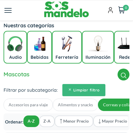
0
Nuestras categorías
Audio
Bebidas
Ferretería
Iluminación
Redes
Mascotas
Filtrar por subcategoría:
Limpiar filtro
Accesorios para viaje
Alimentos y snacks
Correas y collar
A-Z
Z-A
Menor Precio
Mayor Precio
Ordenar: