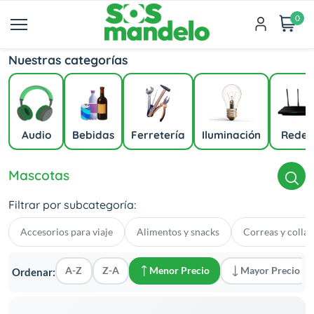
0
Nuestras categorías
Audio
Bebidas
Ferretería
Iluminación
Redes
Mascotas
Filtrar por subcategoría:
Accesorios para viaje
Alimentos y snacks
Correas y collar
A-Z
Z-A
Menor Precio
Mayor Precio
Ordenar: